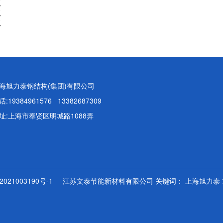
板
板
板
海旭力泰钢结构(集团)有限公司
话:19384961576 13382687309
址:上海市奉贤区明城路1088弄
2021003190号-1
江苏文泰节能新材料有限公司 关键词：
上海旭力泰