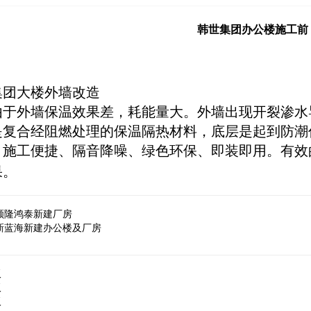
韩世集团办公楼施工前
集团
大楼外墙改造
由于外墙保温效果差，耗能量大。外墙出现
开裂渗水
是复合经阻燃处理的保温隔热材料，底层是起到防潮
、施工便捷、隔音降噪、绿色环保、即装即
用
。
有效
果。
顺隆鸿泰新建厂房
新蓝海新建办公楼及厂房
板
板
板