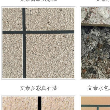
文泰多彩真石漆
文泰水包