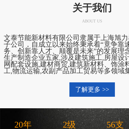
关于我们
ABOUT US
文泰节能新材料有限公司隶属于上海旭力
子公司，自成立以来始终秉承着“竟争靠
务、创新靠人才、颠覆是未来”的发展理念
生产制造企业五家,涉及建筑施工,房屋设
网配套设施,建材商贸,建筑新材料、饰涂
工,物流运输,农副产品加工贸易等多领域集
了解更多 >>
20年
2级
56支